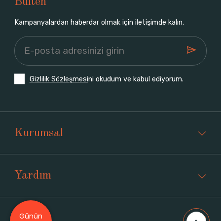
Bülten
Kampanyalardan haberdar olmak için iletişimde kalın.
Gizlilik Sözleşmesi
ni okudum ve kabul ediyorum.
Kurumsal
Yardım
Günün
Üyelik