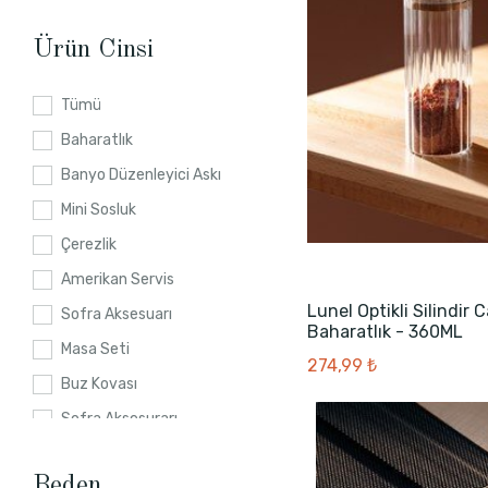
Ürün Cinsi
Tümü
Baharatlık
Banyo Düzenleyici Askı
Mini Sosluk
Çerezlik
Amerikan Servis
Lunel Optikli Silindir 
Sofra Aksesuarı
Baharatlık - 360ML
Masa Seti
274,99 ₺
Buz Kovası
Sofra Aksesurarı
Beden