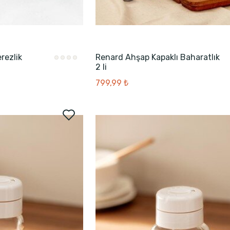
rezlik
Renard Ahşap Kapaklı Baharatlık
2 li
799,99 ₺