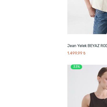
Jean Yelek BEYAZ RO
1.499,99 ₺
33%