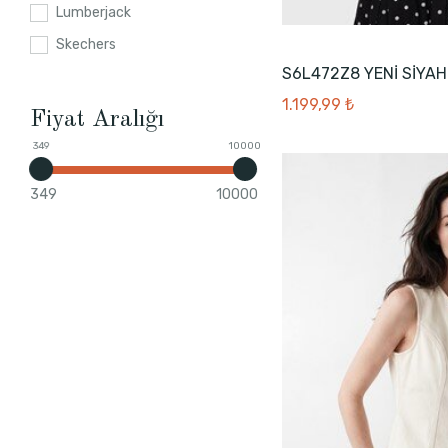
Lumberjack
Skechers
S6L472Z8 YENİ SİYAH
1.199,99 ₺
Fiyat Aralığı
349
10000
349
10000