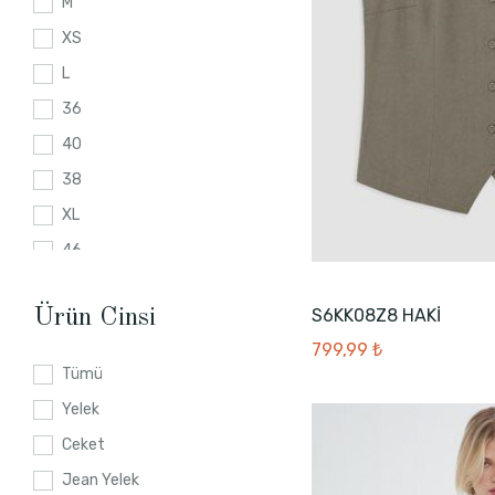
M
XS
L
36
40
38
XL
46
42
S6KK08Z8 HAKİ
Ürün Cinsi
40
799,99 ₺
36
Tümü
38
Yelek
44
Ceket
44
Jean Yelek