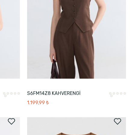
S6FM14Z8 KAHVERENGİ
1.199,99 ₺