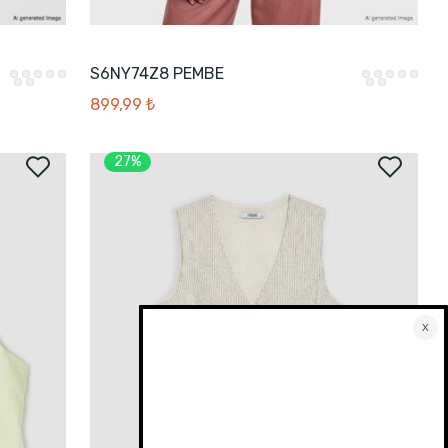
S6NY74Z8 PEMBE
899,99 ₺
27%