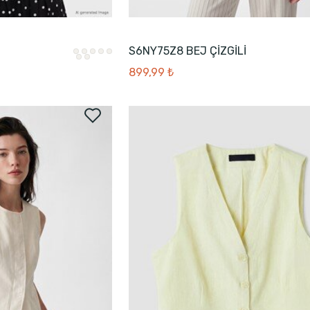
S6NY75Z8 BEJ ÇİZGİLİ
899,99 ₺