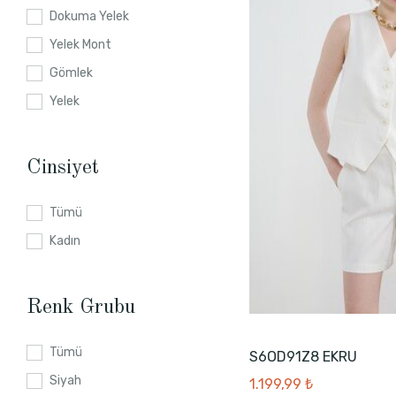
46
Dokuma Yelek
42
Yelek Mont
M
Gömlek
34
Yelek
1
Cinsiyet
Tümü
Kadın
Renk Grubu
Tümü
S6OD91Z8 EKRU
Siyah
1.199,99 ₺