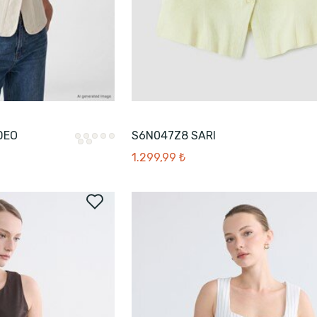
DEO
S6N047Z8 SARI
1.299,99 ₺