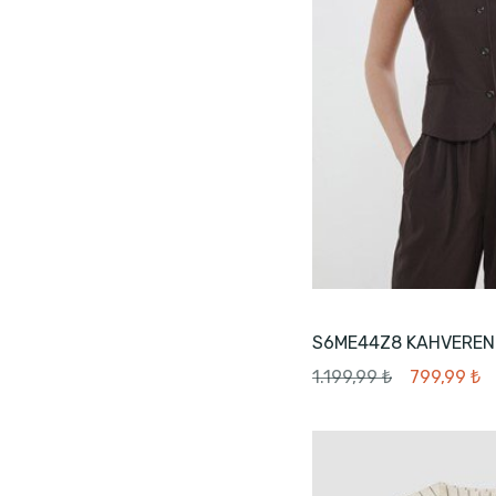
S6ME44Z8 KAHVEREN
1.199,99 ₺
799,99 ₺