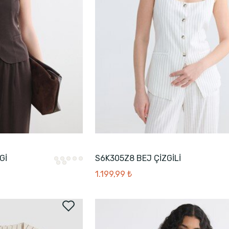
Gİ
S6K305Z8 BEJ ÇİZGİLİ
1.199,99 ₺