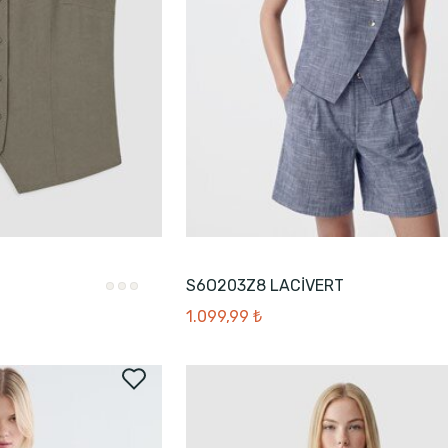
S6O203Z8 LACİVERT
1.099,99 ₺