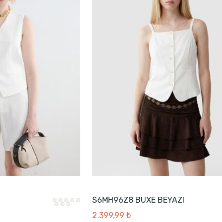
S6MH96Z8 BUXE BEYAZI
2.399,99 ₺