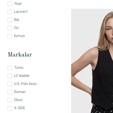
Yeşil
Lacivert
Bej
Gri
Kırmızı
Markalar
Tümü
LC Waikiki
U.S. Polo Assn.
Roman
Dilvin
X-SIDE