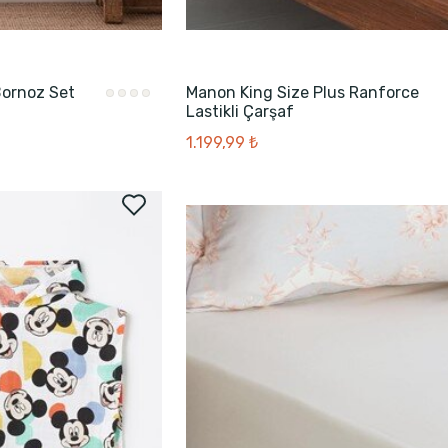
Bornoz Set
Manon King Size Plus Ranforce
Lastikli Çarşaf
1.199,99 ₺