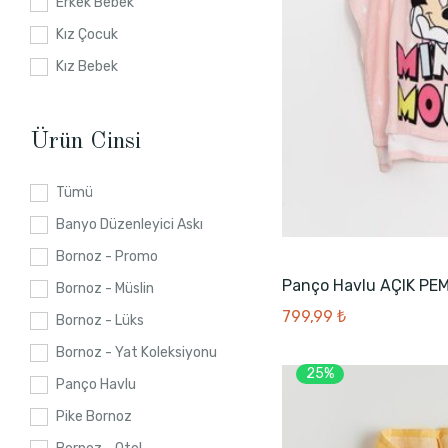
Erkek Bebek
Kız Çocuk
Kız Bebek
Ürün Cinsi
Tümü
Banyo Düzenleyici Askı
Bornoz - Promo
Panço Havlu AÇIK PE
Bornoz - Müslin
799,99 ₺
Bornoz - Lüks
Bornoz - Yat Koleksiyonu
25%
Panço Havlu
Pike Bornoz