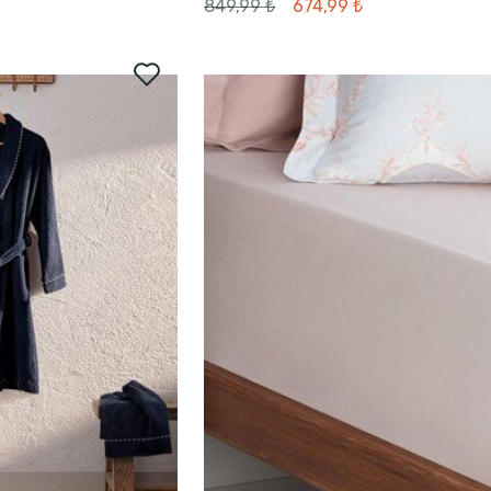
849,99 ₺
674,99 ₺