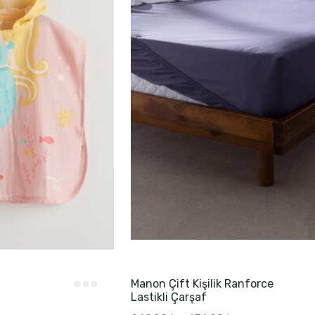
Manon Çift Kişilik Ranforce
Lastikli Çarşaf