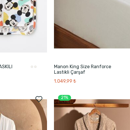
ASKILI
Manon King Size Ranforce
Lastikli Çarşaf
1.049,99 ₺
21%