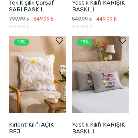
Tek Kişilik Çarşaf
Yastık Kılıfı KARIŞIK
SARI BASKILI
BASKILI
799,99 ₺
649,99 ₺
549,99 ₺
449,99 ₺
13%
18%
Kırlent Kılıfı AÇIK
Yastık Kılıfı KARIŞIK
BEJ
BASKILI