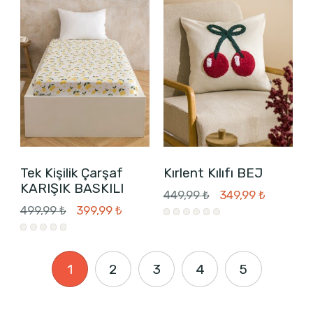
Tek Kişilik Çarşaf
Kırlent Kılıfı BEJ
KARIŞIK BASKILI
449,99 ₺
349,99 ₺
499,99 ₺
399,99 ₺
1
2
3
4
5