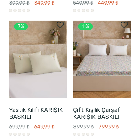
399,99 ₺
349,99 ₺
549,99 ₺
449,99 ₺
7%
11%
Yastık Kılıfı KARIŞIK
Çift Kişilik Çarşaf
BASKILI
KARIŞIK BASKILI
699,99 ₺
649,99 ₺
899,99 ₺
799,99 ₺