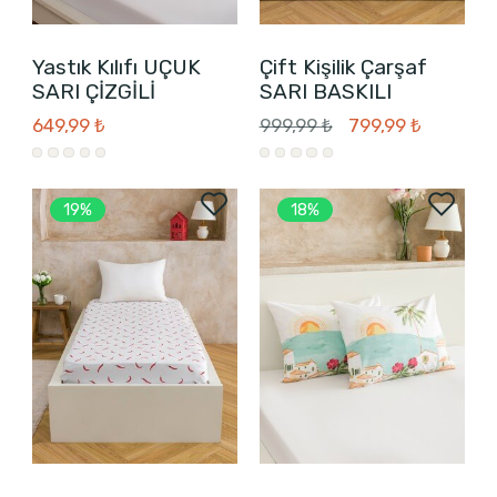
Yastık Kılıfı UÇUK
Çift Kişilik Çarşaf
SARI ÇİZGİLİ
SARI BASKILI
649,99 ₺
999,99 ₺
799,99 ₺
19%
18%