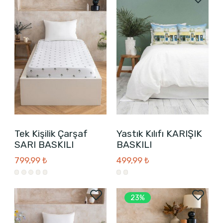
Tek Kişilik Çarşaf
Yastık Kılıfı KARIŞIK
SARI BASKILI
BASKILI
799,99 ₺
499,99 ₺
23%