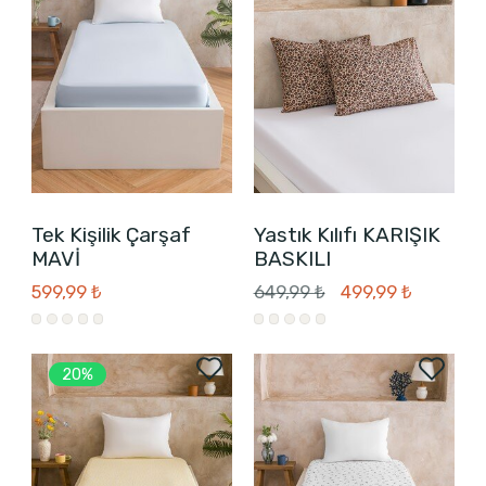
Tek Kişilik Çarşaf
Yastık Kılıfı KARIŞIK
MAVİ
BASKILI
599,99 ₺
649,99 ₺
499,99 ₺
20%