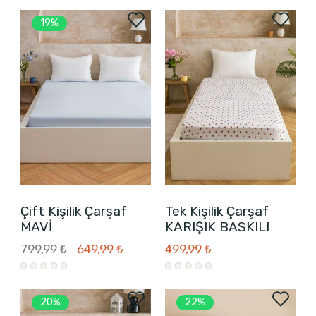
19%
Çift Kişilik Çarşaf
Tek Kişilik Çarşaf
MAVİ
KARIŞIK BASKILI
799,99 ₺
649,99 ₺
499,99 ₺
20%
22%