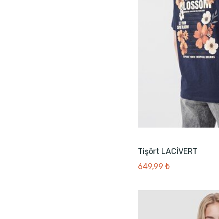
90D
Dokuma Elbise
75X150
Sweatshirt
90x165
Süveter
Dokuma Etek
Salopet
Jean Salopet
Şortlu Pijama Takımı
Örme Etek
Bermuda
Tulum
Tişört LACİVERT
Top
649,99 ₺
Jean Kapri
Eşofman
Yüzme Şort