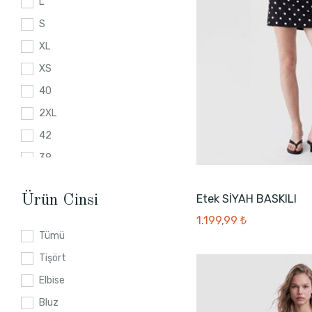
L
S
XL
XS
40
2XL
42
38
36
Etek SİYAH BASKILI
Ürün Cinsi
44
1.199,99 ₺
3XL
Tümü
XL
Tişört
46
Elbise
XS
Bluz