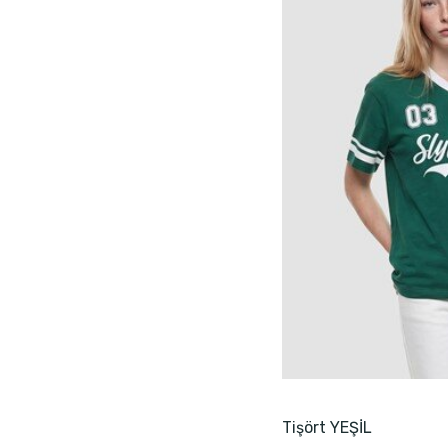
Crop Top
T Shirt
Bikini Altı
Örme Gömlek
Hoodie
Triko
Büstiyer
Body
Denim Etek
Penye
Fermuarlı Sweatshirt
Ceket
Jean Yelek
Tişört YEŞİL
Bikini