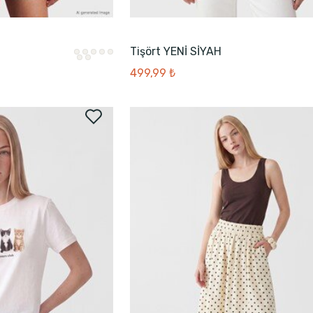
Tişört YENİ SİYAH
499,99 ₺