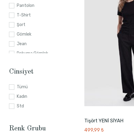
L
Pantolon
S
T-Shirt
2XL
Şort
34
Gömlek
M
Jean
28
Dokuma Gömlek
26
Jean Şort
30
Cinsiyet
Etek
34
Sweatshirt
36
Tümü
Eşofman Altı
40
Kadın
Body
42
Std
Bikini Alt
32
Tişört YENİ SİYAH
Örme Pantolon
38
Renk Grubu
499,99 ₺
Triko Kazak