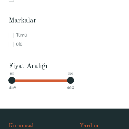
Markalar
Tümü
OİOİ
Fiyat Aralığı
359
360
359
360
Kurumsal
Yardım