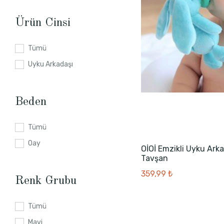
Ürün Cinsi
Tümü
Uyku Arkadaşı
Beden
Tümü
0ay
OİOİ Emzikli Uyku Ark
Tavşan
359,99 ₺
Renk Grubu
Tümü
Mavi