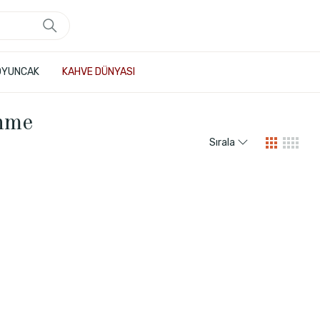
OYUNCAK
KAHVE DÜNYASI
nme
Sırala