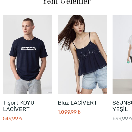
Yeni Gelenler
Tişört KOYU
Bluz LACİVERT
S6JN8
LACİVERT
YEŞİL
1.099,99 ₺
549,99 ₺
699,99 