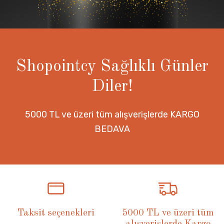
Shopointcy Sağlıklı Günler
Diler!
5000 TL ve üzeri tüm alışverişlerde KARGO
BEDAVA
Taksit seçenekleri
5000 TL ve üzeri tüm
alışverişlerde Kargo