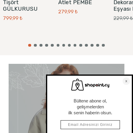
Tişört
Atlet PEMBE
Dekora
GÜLKURUSU
Eşyası
279,99 ₺
799,99 ₺
229,99 
KADIN