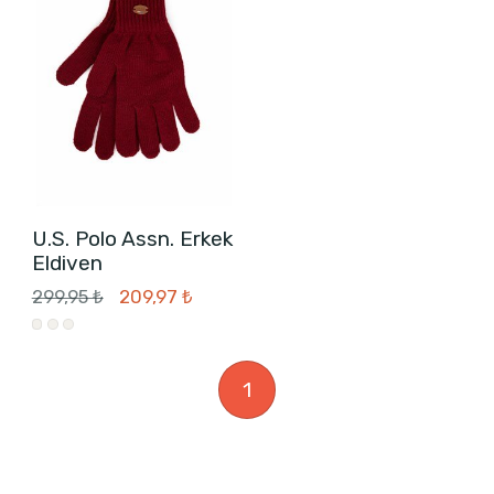
U.S. Polo Assn. Erkek
Eldiven
299,95 ₺
209,97 ₺
1