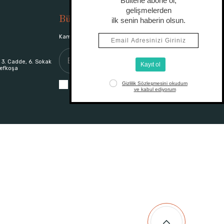
Bülten
Kampanyalardan haberdar olmak için iletişimde kalın.
 3. Cadde, 6. Sokak
efkoşa
Gizlilik Sözleşmesi
ni okudum ve kabul ediyorum.