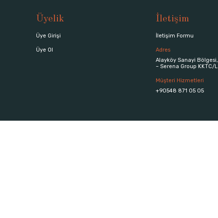
Üyelik
İletişim
Üye Girişi
İletişim Formu
Üye Ol
Adres
Alayköy Sanayi Bölgesi,
– Serena Group KKTC/L
Müşteri Hizmetleri
+90548 871 05 05