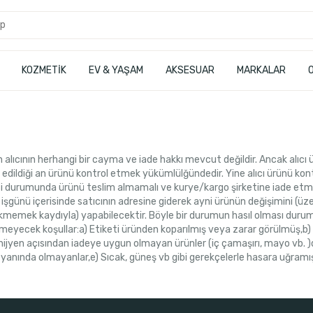
KOZMETİK
EV & YAŞAM
AKSESUAR
MARKALAR
n alıcının herhangi bir cayma ve iade hakkı mevcut değildir. Ancak alıc
 edildiği an ürünü kontrol etmek yükümlülğündedir. Yine alıcı ürünü kon
i durumunda ürünü teslim almamalı ve kurye/kargo şirketine iade etmelid
şgünü içerisinde satıcının adresine giderek ayni ürünün değişimini (üze
emek kaydıyla) yapabilecektir. Böyle bir durumun hasıl olması durumu
meyecek koşullar:a) Etiketi üründen koparılmış veya zarar görülmüş,b) 
 hijyen açısından iadeye uygun olmayan ürünler (iç çamaşırı, mayo vb. )
ı yanında olmayanlar,e) Sıcak, güneş vb gibi gerekçelerle hasara uğramış