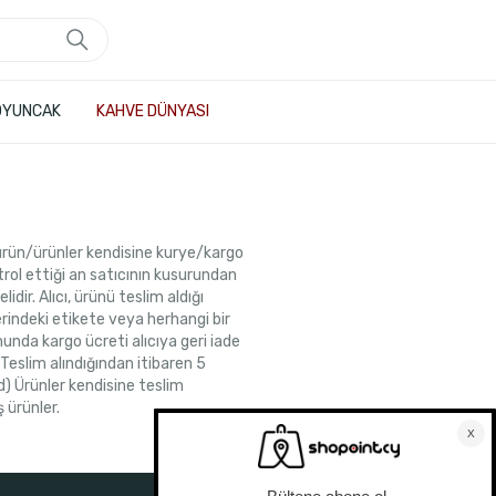
OYUNCAK
KAHVE DÜNYASI
ı ürün/ürünler kendisine kurye/kargo
trol ettiği an satıcının kusurundan
ir. Alıcı, ürünü teslim aldığı
rindeki etikete veya herhangi bir
nda kargo ücreti alıcıya geri iade
Teslim alındığından itibaren 5
d) Ürünler kendisine teslim
 ürünler.