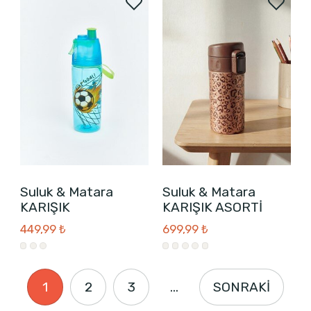
Suluk & Matara
Suluk & Matara
KARIŞIK
KARIŞIK ASORTİ
449,99 ₺
699,99 ₺
1
2
3
...
SONRAKİ