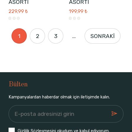
ASORTİ
ASORTİ
229,99 ₺
199,99 ₺
1
2
3
...
SONRAKİ
Bülten
Kampanyalardan haberdar olmak için iletişimde kalın.
Gizlilik Sözleşmesi
ni okudum ve kabul ediyorum.