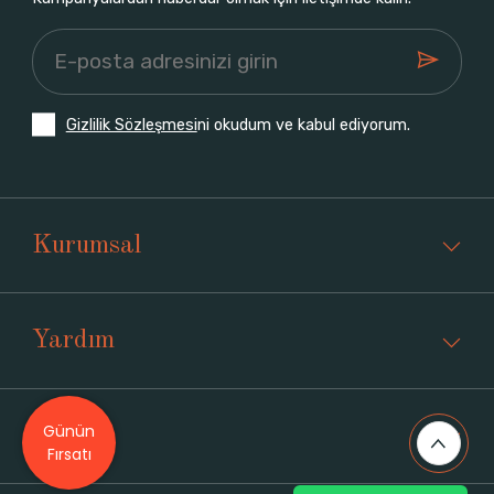
Gizlilik Sözleşmesi
ni okudum ve kabul ediyorum.
Kurumsal
Yardım
Günün
Üyelik
Fırsatı