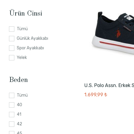
Ürün Cinsi
Tümü
Günlük Ayakkabı
Spor Ayakkabı
Yelek
Beden
U.S. Polo Assn. Erkek
1.699,99 ₺
Tümü
40
41
42
45