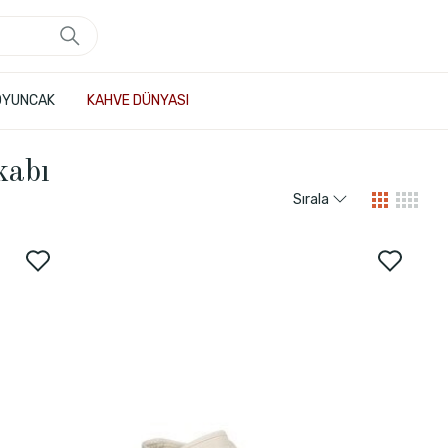
OYUNCAK
KAHVE DÜNYASI
kabı
Sırala