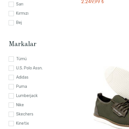
2.249,99 ₺
Sarı
Kırmızı
Bej
Markalar
Tümü
U.S. Polo Assn.
Adidas
Puma
Lumberjack
Nike
Skechers
Kinetix