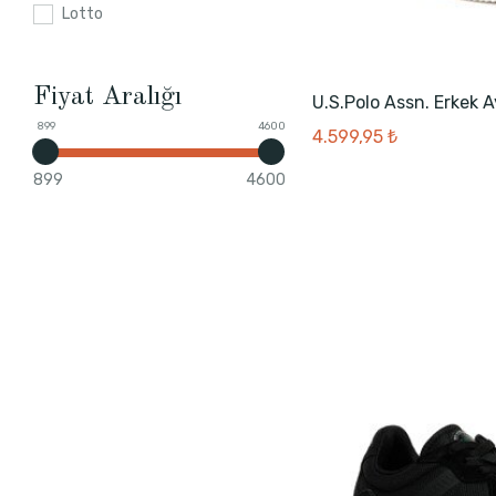
Lotto
Fiyat Aralığı
U.S.Polo Assn. Erkek 
899
4600
4.599,95 ₺
899
4600