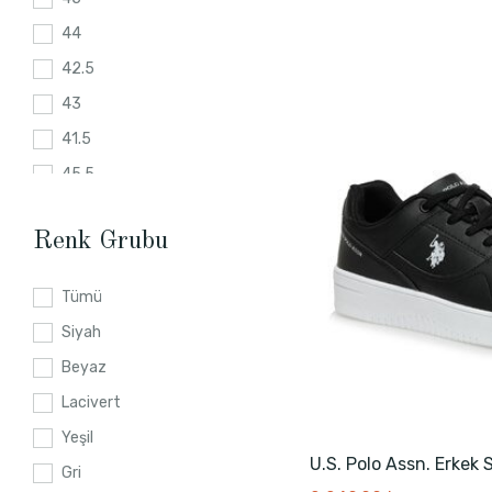
44
42.5
43
41.5
45.5
43.5
Renk Grubu
40.5
44.5
Tümü
Siyah
Beyaz
Lacivert
Yeşil
U.S. Polo Assn. Erkek
Gri