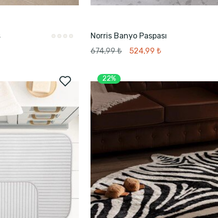
s
Norris Banyo Paspası
674,99 ₺
524,99 ₺
22%