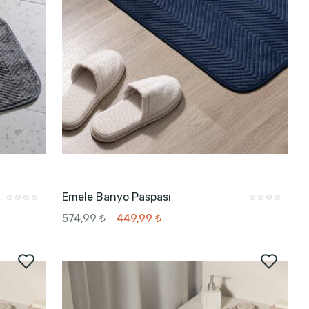
Emele Banyo Paspası
574,99 ₺
449,99 ₺