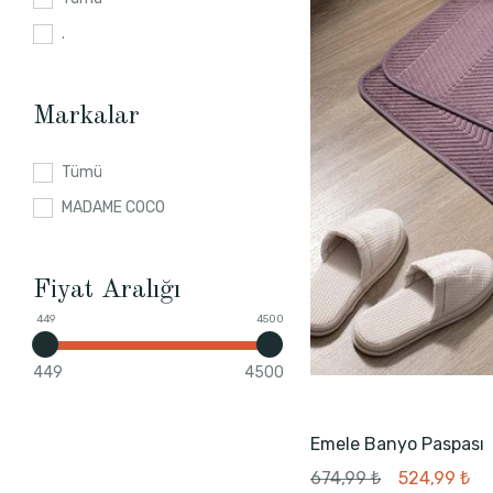
.
Markalar
Tümü
MADAME COCO
Fiyat Aralığı
449
4500
449
4500
Emele Banyo Paspası
674,99 ₺
524,99 ₺