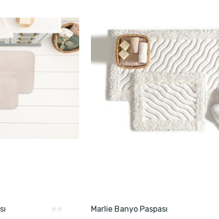
sı
Marlie Banyo Paspası