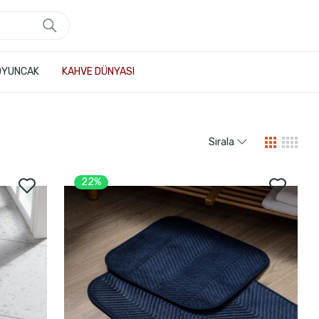
OYUNCAK
KAHVE DÜNYASI
Sırala
22%