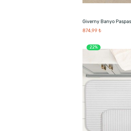
Giverny Banyo Paspa
874,99 ₺
22%