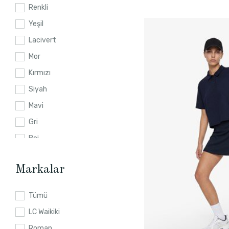
L
Renkli
S
Yeşil
XS
Lacivert
2XS
Mor
Kırmızı
Siyah
Mavi
Gri
Bej
Pembe
Markalar
Kahverengi
Tümü
LC Waikiki
Roman