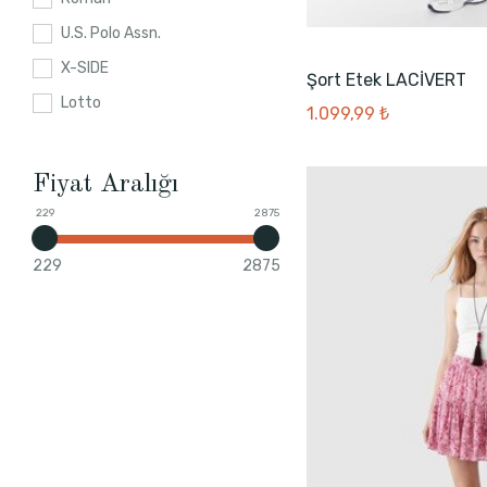
U.S. Polo Assn.
X-SIDE
Şort Etek LACİVERT
Lotto
1.099,99 ₺
Fiyat Aralığı
229
2875
229
2875