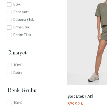
42
Etek
38
Jean Şort
36
Dokuma Etek
44
Örme Etek
42
Denim Etek
24
S-M
Cinsiyet
40
32
Tümü
34
Kadın
3XL
L-XL
Renk Grubu
44
Şort Etek HAKİ
M
Tümü
899,99 ₺