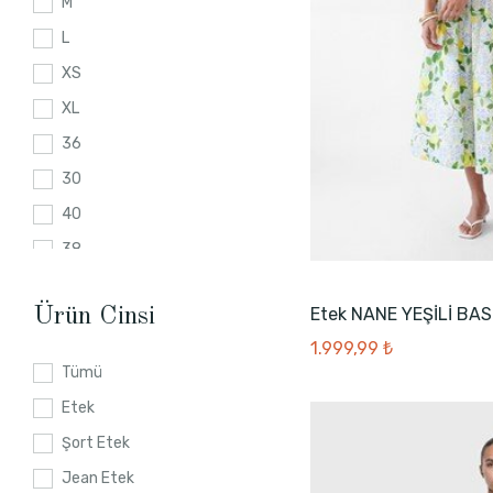
M
L
XS
XL
36
30
40
38
28
Etek NANE YEŞİLİ BAS
Ürün Cinsi
34
1.999,99 ₺
26
Tümü
2XL
Etek
46
Şort Etek
32
Jean Etek