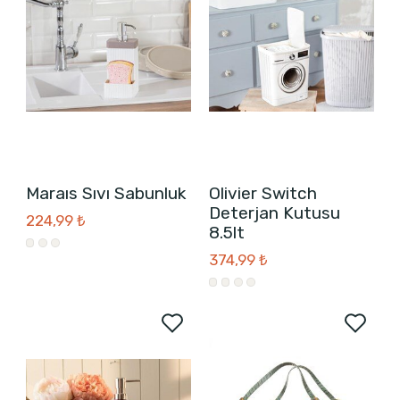
Maraıs Sıvı Sabunluk
Olivier Switch
Deterjan Kutusu
224,99 ₺
8.5lt
374,99 ₺