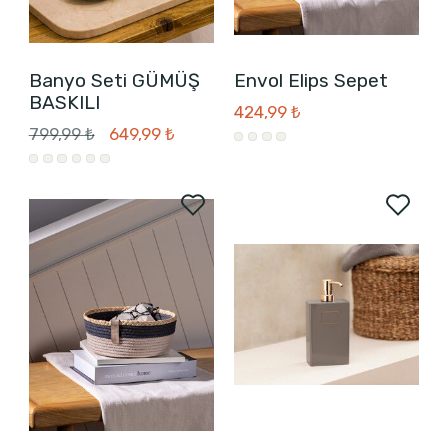
Banyo Seti GÜMÜŞ
Envol Elips Sepet
BASKILI
424,99 ₺
799,99 ₺
649,99 ₺