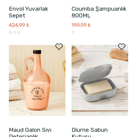
Envol Yuvarlak
Coumba Şampuanlık
Sepet
800ML
424,99 ₺
199,99 ₺
Maud Galon Sıvı
Diurne Sabun
Deterjanlık
Kutusu