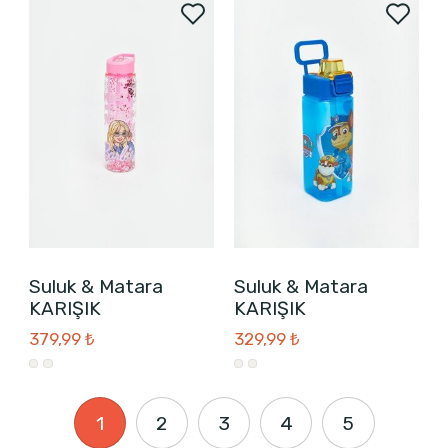
Suluk & Matara
Suluk & Matara
KARIŞIK
KARIŞIK
379,99 ₺
329,99 ₺
1
2
3
4
5