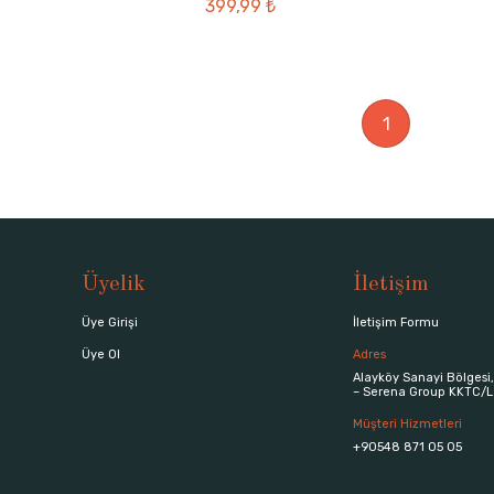
399,99 ₺
1
Üyelik
İletişim
Üye Girişi
İletişim Formu
Üye Ol
Adres
Alayköy Sanayi Bölgesi,
– Serena Group KKTC/L
Müşteri Hizmetleri
+90548 871 05 05