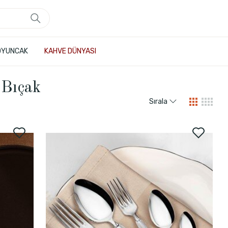
OYUNCAK
KAHVE DÜNYASI
 Bıçak
Sırala