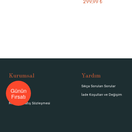
299,99 ₺
Kurumsal
Yardım
Hakkımızda
Sıkça Sorulan Sorular
Günün
Fırsatı
Mağazalar
İade Koşulları ve Değişim
Mesafeli Satış Sözleşmesi