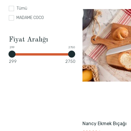
Tümü
MADAME COCO
Fiyat Aralığı
299
2750
299
2750
Nancy Ekmek Bıçağı