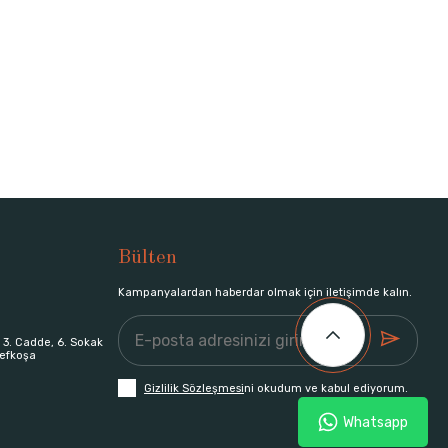
Bülten
Kampanyalardan haberdar olmak için iletişimde kalın.
 3. Cadde, 6. Sokak
efkoşa
Gizlilik Sözleşmesi
ni okudum ve kabul ediyorum.
Whatsapp