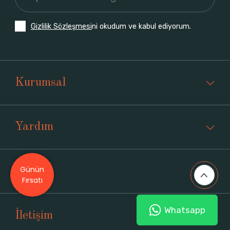
Gizlilik Sözleşmesi
ni okudum ve kabul ediyorum.
Kurumsal
Yardım
Günün
Üyelik
Fırsatı
Whatsapp
İletişim