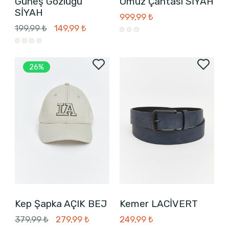
Güneş Gözlüğü
Omuz Çantası SİYAH
SİYAH
999,99 ₺
199,99 ₺
149,99 ₺
26%
Kep Şapka AÇIK BEJ
Kemer LACİVERT
379,99 ₺
279,99 ₺
249,99 ₺