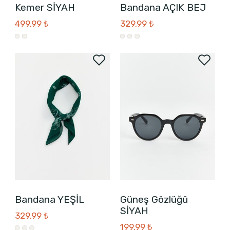
Kemer SİYAH
Bandana AÇIK BEJ
499,99 ₺
329,99 ₺
Bandana YEŞİL
Güneş Gözlüğü
SİYAH
329,99 ₺
199,99 ₺