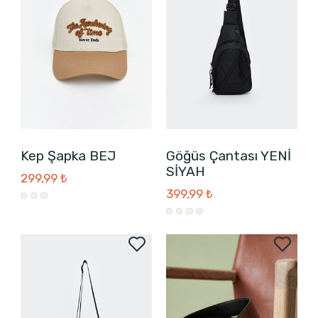
Kep Şapka BEJ
Göğüs Çantası YENİ
SİYAH
299,99 ₺
399,99 ₺