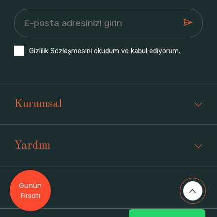
Gizlilik Sözleşmesi
ni okudum ve kabul ediyorum.
Kurumsal
Yardım
Günün
Üyelik
Fırsatı