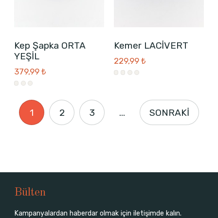
Kep Şapka ORTA
Kemer LACİVERT
YEŞİL
229,99 ₺
379,99 ₺
1
2
3
...
SONRAKİ
Bülten
Kampanyalardan haberdar olmak için iletişimde kalın.