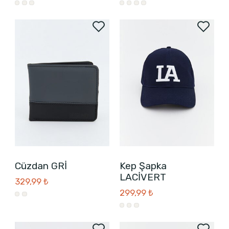
Cüzdan GRİ
Kep Şapka
LACİVERT
329,99 ₺
299,99 ₺