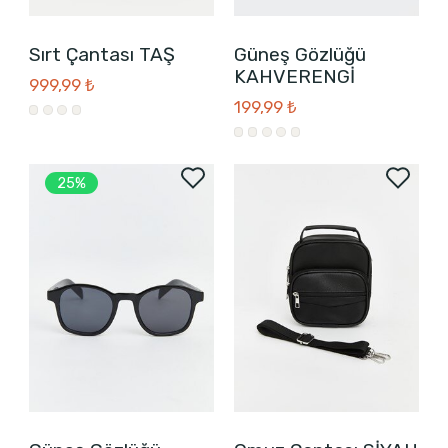
Sırt Çantası TAŞ
Güneş Gözlüğü
KAHVERENGİ
999,99 ₺
199,99 ₺
25%