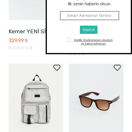
Kemer YENİ SİYAH
Laptop Çantası
SİYAH
329,99 ₺
699,99 ₺