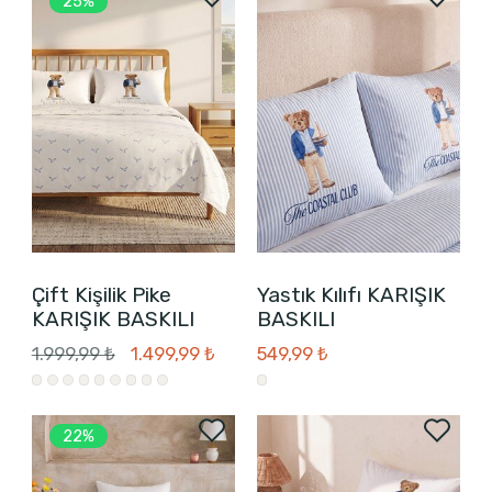
25%
Çift Kişilik Pike
Yastık Kılıfı KARIŞIK
KARIŞIK BASKILI
BASKILI
1.999,99 ₺
1.499,99 ₺
549,99 ₺
22%