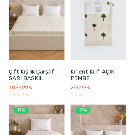
Çift Kişilik Çarşaf
Kırlent Kılıfı AÇIK
SARI BASKILI
PEMBE
1.099,99 ₺
299,99 ₺
17%
17%