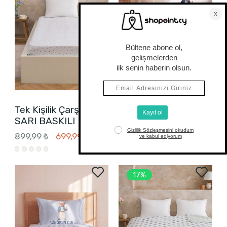
Tek Kişilik Çarşaf
Tek Kişilik Pike
SARI BASKILI
KARIŞIK BASKILI
899,99 ₺
699,99 ₺
1.499,99 ₺
17%