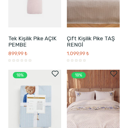
Tek Kişilik Pike AÇIK
Çift Kişilik Pike TAŞ
PEMBE
RENGİ
899,99 ₺
1.099,99 ₺
18%
18%