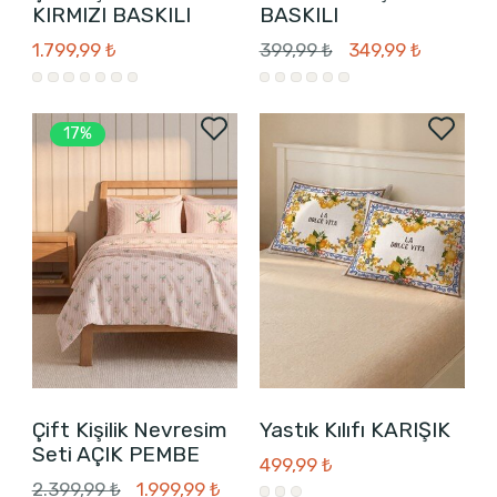
KIRMIZI BASKILI
BASKILI
1.799,99 ₺
399,99 ₺
349,99 ₺
17%
Çift Kişilik Nevresim
Yastık Kılıfı KARIŞIK
Seti AÇIK PEMBE
499,99 ₺
2.399,99 ₺
1.999,99 ₺