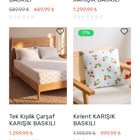
549,99 ₺
449,99 ₺
1.299,99 ₺
17%
Tek Kişilik Çarşaf
Kırlent KARIŞIK
KARIŞIK BASKILI
BASKILI
1.299,99 ₺
1.199,99 ₺
999,99 ₺