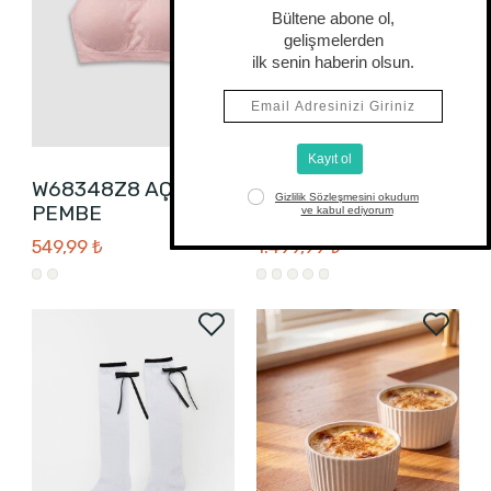
W68348Z8 AÇIK
Sırt Çantası KARIŞIK
PEMBE
BASKILI
549,99 ₺
1.499,99 ₺