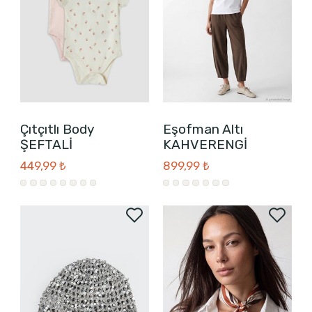
Çıtçıtlı Body
Eşofman Altı
ŞEFTALİ
KAHVERENGİ
449,99 ₺
899,99 ₺