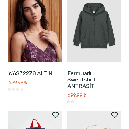
W6S322Z8 ALTIN
Fermuarlı
Sweatshirt
699,99 ₺
ANTRASİT
699,99 ₺