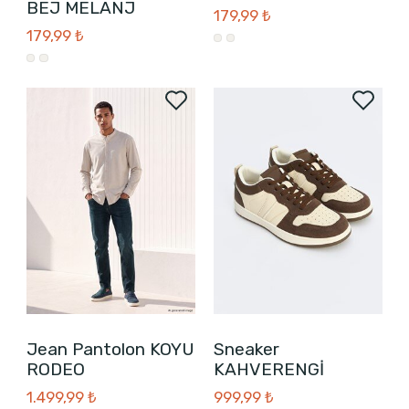
BEJ MELANJ
179,99 ₺
179,99 ₺
Jean Pantolon KOYU
Sneaker
RODEO
KAHVERENGİ
1.499,99 ₺
999,99 ₺