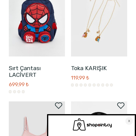
Sırt Çantası
Toka KARIŞIK
LACİVERT
119,99 ₺
699,99 ₺