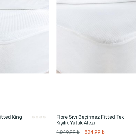
itted King
Flore Sıvı Geçirmez Fitted Tek
Kişilik Yatak Alezi
1.049,99 ₺
824,99 ₺