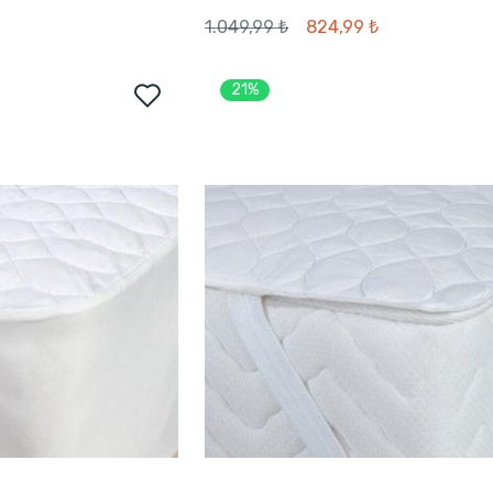
1.049,99 ₺
824,99 ₺
21%