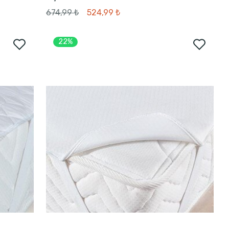
674,99 ₺
524,99 ₺
22%