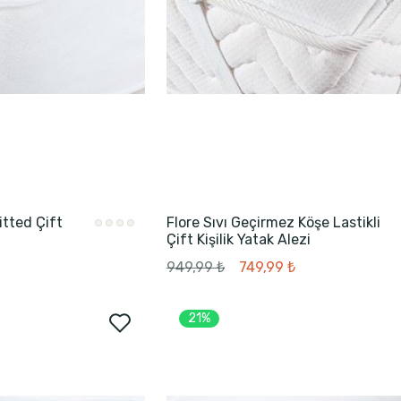
itted Çift
Flore Sıvı Geçirmez Köşe Lastikli
Çift Kişilik Yatak Alezi
949,99 ₺
749,99 ₺
21%