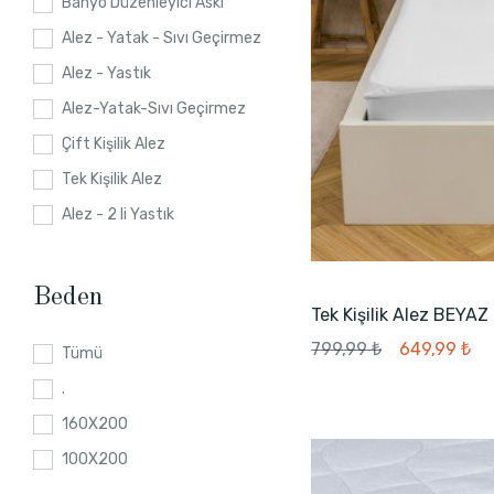
Banyo Düzenleyici Askı
Alez - Yatak - Sıvı Geçirmez
Alez - Yastık
Alez-Yatak-Sıvı Geçirmez
Çift Kişilik Alez
Tek Kişilik Alez
Alez - 2 li Yastık
Beden
Tek Kişilik Alez BEYAZ
799,99 ₺
649,99 ₺
Tümü
.
160X200
100X200