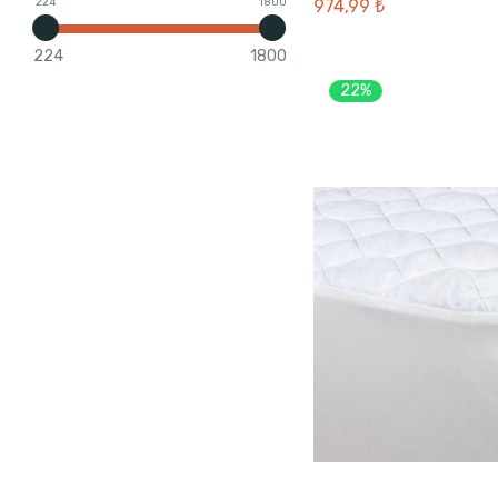
974,99 ₺
224
1800
224
1800
22%