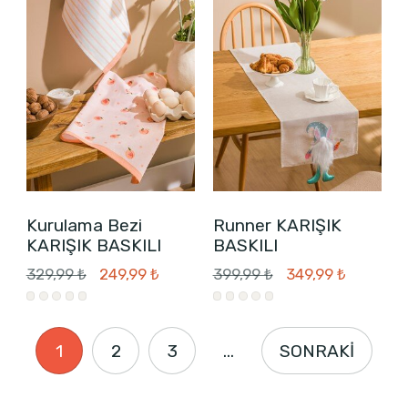
Kurulama Bezi
Runner KARIŞIK
KARIŞIK BASKILI
BASKILI
329,99 ₺
249,99 ₺
399,99 ₺
349,99 ₺
1
2
3
...
SONRAKİ