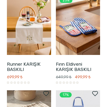
23%
Runner KARIŞIK
Fırın Eldiveni
BASKILI
KARIŞIK BASKILI
699,99 ₺
649,99 ₺
499,99 ₺
17%