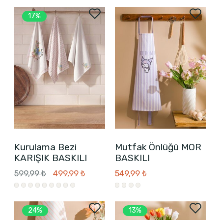
17%
Kurulama Bezi
Mutfak Önlüğü MOR
KARIŞIK BASKILI
BASKILI
599,99 ₺
499,99 ₺
549,99 ₺
24%
13%