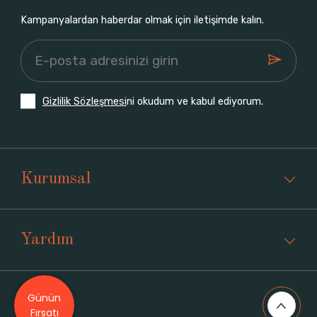
Kampanyalardan haberdar olmak için iletişimde kalın.
Gizlilik Sözleşmesi
ni okudum ve kabul ediyorum.
Kurumsal
Yardım
Günün
Üyelik
Fırsatı