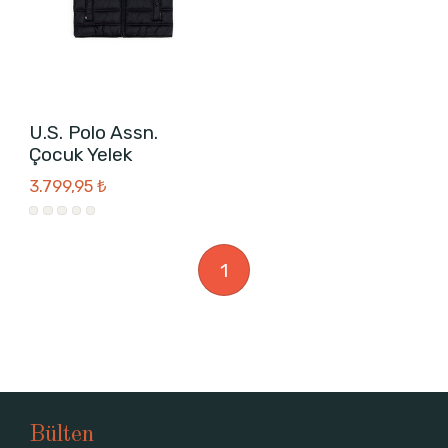
U.S. Polo Assn.
Çocuk Yelek
3.799,95 ₺
1
Bülten