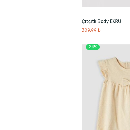
Çıtçıtlı Body EKRU
329,99 ₺
24%