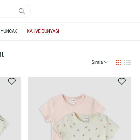
OYUNCAK
KAHVE DÜNYASI
n
Sırala