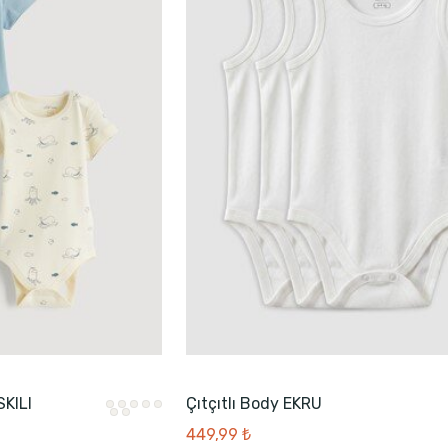
SKILI
Çıtçıtlı Body EKRU
449,99 ₺