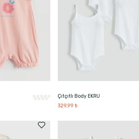
Çıtçıtlı Body EKRU
329,99 ₺