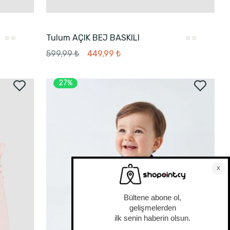
Tulum AÇIK BEJ BASKILI
599,99 ₺
449,99 ₺
27%