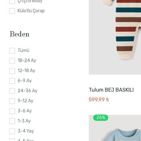
Çıtçıtlı Body
Külotlu Çorap
Beden
Tümü
18-24 Ay
12-18 Ay
6-9 Ay
Tulum BEJ BASKILI
24-36 Ay
599,99 ₺
9-12 Ay
3-6 Ay
26%
1-3 Ay
3-4 Yaş