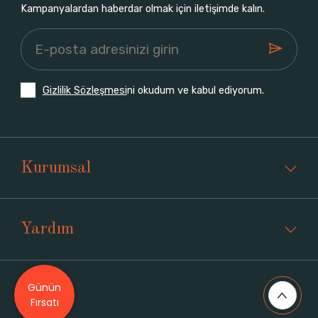
Kampanyalardan haberdar olmak için iletişimde kalın.
Gizlilik Sözleşmesi
ni okudum ve kabul ediyorum.
Kurumsal
Yardım
Günün
Üyelik
Fırsatı