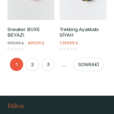
Sneaker BUXE
Trekking Ayakkabı
BEYAZI
SİYAH
999,99 ₺
499,99 ₺
1.199,99 ₺
1
2
3
...
SONRAKİ
Bülten