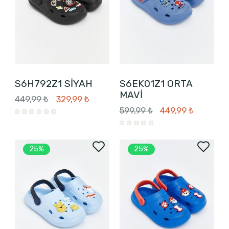
S6H792Z1 SİYAH
S6EK01Z1 ORTA
MAVİ
449,99 ₺
329,99 ₺
599,99 ₺
449,99 ₺
25%
25%