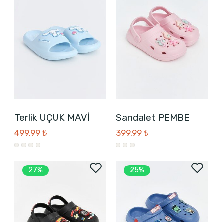
Terlik UÇUK MAVİ
Sandalet PEMBE
499,99 ₺
399,99 ₺
27%
25%