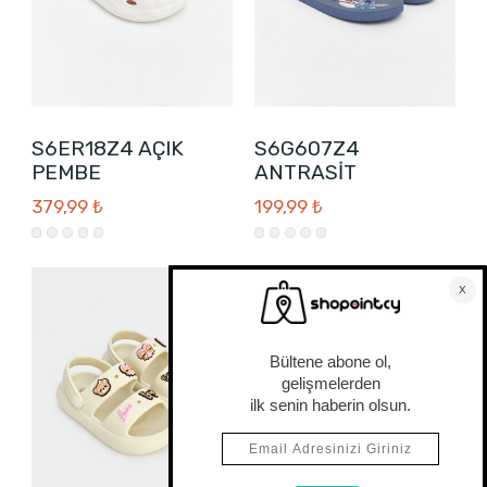
S6ER18Z4 AÇIK
S6G607Z4
PEMBE
ANTRASİT
379,99 ₺
199,99 ₺