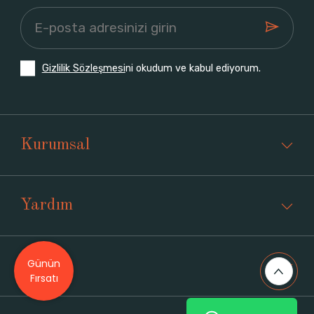
Gizlilik Sözleşmesi
ni okudum ve kabul ediyorum.
Kurumsal
Yardım
Günün
Üyelik
Fırsatı