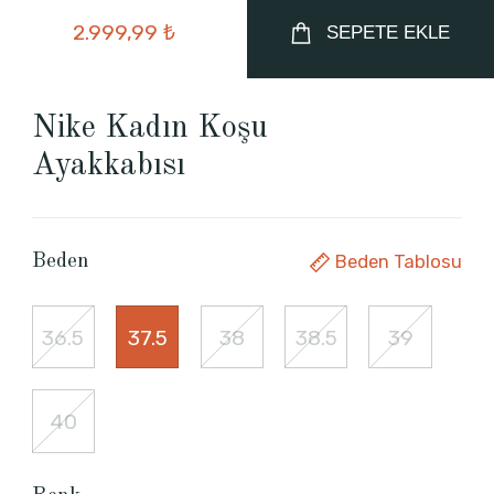
2.999,99 ₺
SEPETE EKLE
Nike Kadın Koşu
Ayakkabısı
Beden Tablosu
Beden
36.5
37.5
38
38.5
39
40