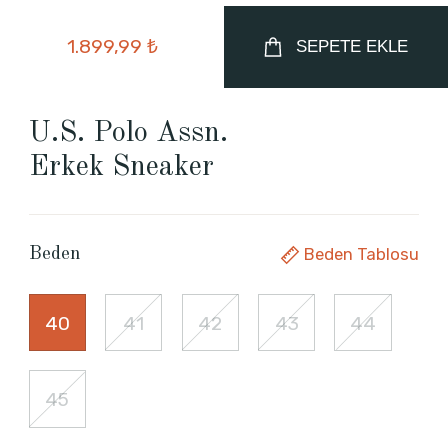
1.899,99 ₺
SEPETE EKLE
U.S. Polo Assn.
Erkek Sneaker
Beden Tablosu
Beden
40
41
42
43
44
45