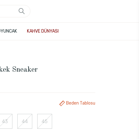
OYUNCAK
KAHVE DÜNYASI
kek Sneaker
Beden Tablosu
43
44
45