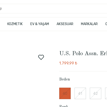
KOZMETİK
EV & YAŞAM
AKSESUAR
MARKALAR
U.S. Polo Assn. Er
1.799,99 ₺
Beden
40
41
42