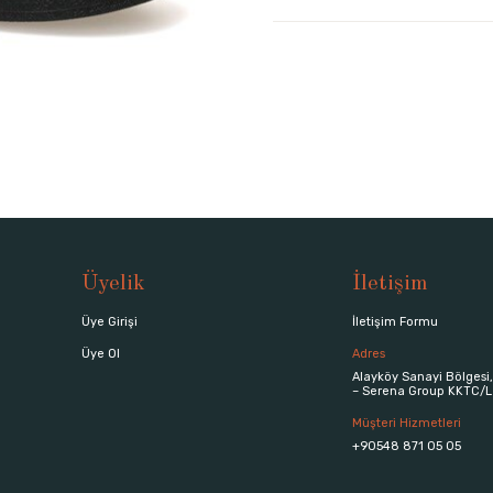
Üyelik
İletişim
Üye Girişi
İletişim Formu
Üye Ol
Adres
Alayköy Sanayi Bölgesi,
– Serena Group KKTC/L
Müşteri Hizmetleri
+90548 871 05 05