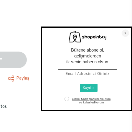
E
Paylaş
stos