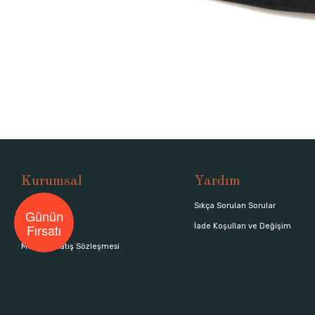
Kurumsal
Yardım
Hakkımızda
Sıkça Sorulan Sorular
Günün
Fırsatı
Mağazalar
İade Koşulları ve Değişim
Mesafeli Satış Sözleşmesi