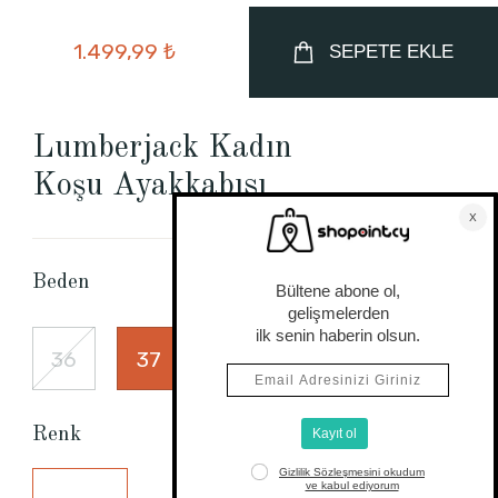
1.499,99 ₺
SEPETE EKLE
Lumberjack Kadın
Koşu Ayakkabısı
Beden Tablosu
Beden
36
37
38
39
40
Renk