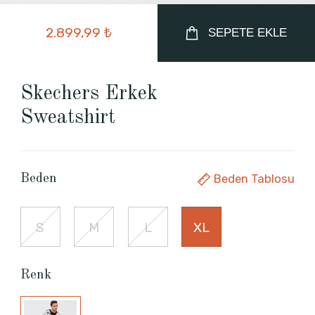
2.899,99 ₺
SEPETE EKLE
Skechers Erkek
Sweatshirt
Beden Tablosu
Beden
S
M
L
XL
Renk