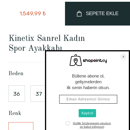
1.549,99 ₺
SEPETE EKLE
Kinetix Sanrel Kadın
Spor Ayakkabı
Beden Tablosu
Beden
36
37
38
39
40
Renk