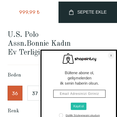
999,99 ₺
SEPETE EKLE
U.S. Polo
Assn.Bonnie Kadın
Ev Terliği
Beden Tablosu
Beden
36
37
38
39
40
Renk