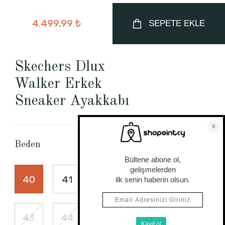
4.499,99 ₺
SEPETE EKLE
Skechers Dlux
Walker Erkek
Sneaker Ayakkabı
Beden Tablosu
Beden
40
41
41.5
42
42.5
43
44
45