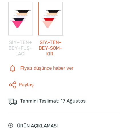
SİY+TEN+
SİY.-TEN-
BEY+FUŞ+
BEY-SOM-
LACİ
KIR.
Fiyatı düşünce haber ver
Paylaş
Tahmini Teslimat: 17 Ağustos
ÜRÜN AÇIKLAMASI