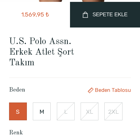
1.569,95 ₺
SEPETE EKLE
U.S. Polo Assn.
Erkek Atlet Şort
Takım
Beden Tablosu
Beden
S
M
L
XL
2XL
Renk