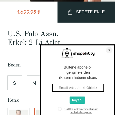
1.699,95 ₺
SEPETE EKLE
U.S. Polo Assn.
Erkek 2 Li Atlet
Beden Tablosu
Beden
S
M
L
XL
2XL
Renk