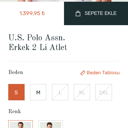
1.399,95 ₺
SEPETE EKLE
U.S. Polo Assn.
Erkek 2 Li Atlet
Beden Tablosu
Beden
S
M
L
XL
2XL
Renk