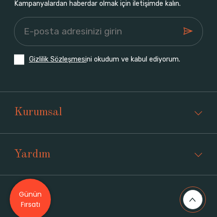
Kampanyalardan haberdar olmak için iletişimde kalın.
Gizlilik Sözleşmesi
ni okudum ve kabul ediyorum.
Kurumsal
Yardım
Günün
Üyelik
Fırsatı