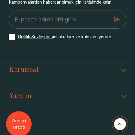
Kampanyalardan haberdar olmak için iletişimde kalın.
Gizlilik Sözleşmesi
ni okudum ve kabul ediyorum.
Kurumsal
Yardım
Günün
Üyelik
Fırsatı