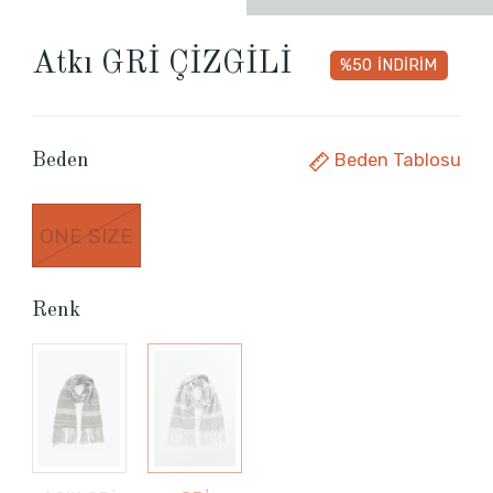
Atkı GRİ ÇİZGİLİ
%50
İNDİRİM
Beden Tablosu
Beden
ONE SIZE
Renk