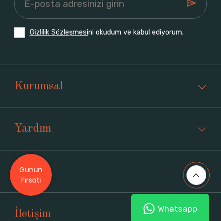
Gizlilik Sözleşmesi
ni okudum ve kabul ediyorum.
Kurumsal
Yardım
Günün
Üyelik
Fırsatı
Whatsapp
İletişim