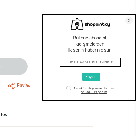
E
Paylaş
stos