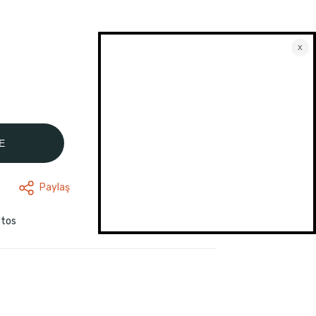
E
Paylaş
stos