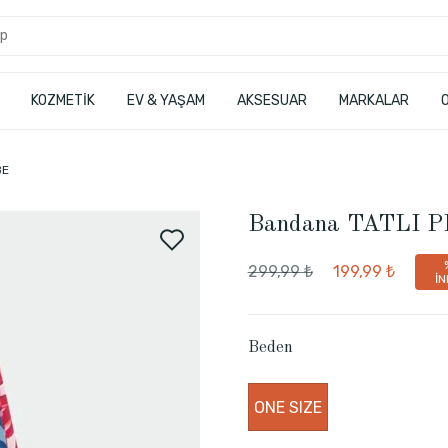
KOZMETİK
EV & YAŞAM
AKSESUAR
MARKALAR
BE
Bandana TATLI 
299,99 ₺
199,99 ₺
İN
Beden
ONE SIZE