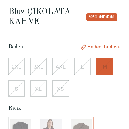
Bluz ÇİKOLATA
%50
İNDİRİM
KAHVE
Beden Tablosu
Beden
2XL
3XL
4XL
L
M
S
XL
XS
Renk