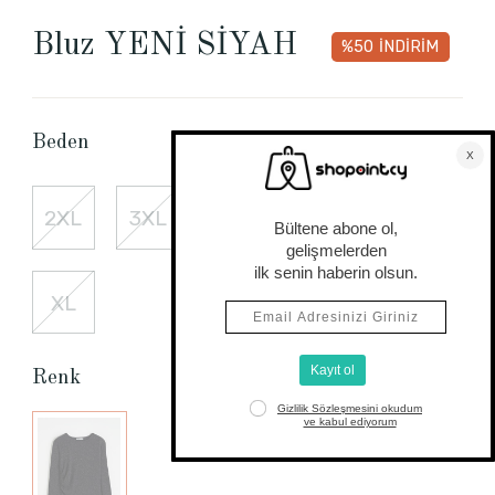
Bluz YENİ SİYAH
%50
İNDİRİM
Beden Tablosu
Beden
2XL
3XL
4XL
L
M
XL
Renk