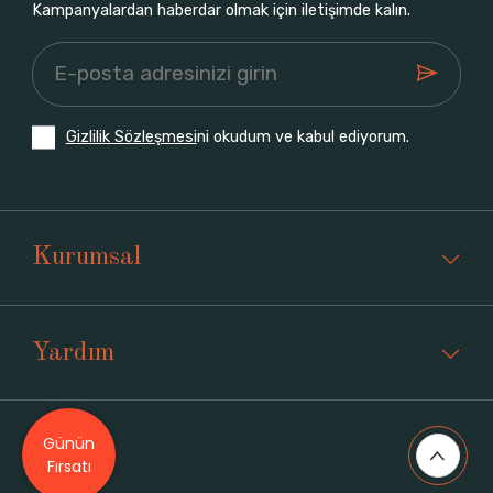
Kampanyalardan haberdar olmak için iletişimde kalın.
Gizlilik Sözleşmesi
ni okudum ve kabul ediyorum.
Kurumsal
Yardım
Günün
Üyelik
Fırsatı