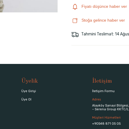
Fiyatı düşünce haber ver
Stoğa gelince haber ver
Tahmini Teslimat: 14 Ağu
Üyelik
İletişim
Üye Girişi
İletişim Formu
Üye Ol
Adres
Alayköy Sanayi Bölgesi,
– Serena Group KKTC/L
Müşteri Hizmetleri
+90548 871 05 05