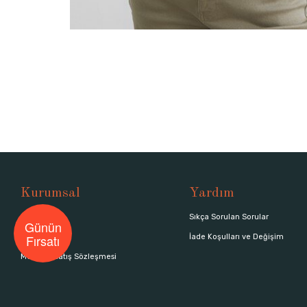
Kurumsal
Yardım
Hakkımızda
Sıkça Sorulan Sorular
Günün
Fırsatı
Mağazalar
İade Koşulları ve Değişim
Mesafeli Satış Sözleşmesi