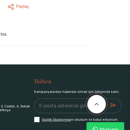
Paylaş
stos
Bülten
Kampanyalardan haberdar olmak için iletişimde kalın.
 3. Cadde, 6. Sokak
efkoşa
Gizlilik Sözleşmesi
ni okudum ve kabul ediyorum.
Whatsapp