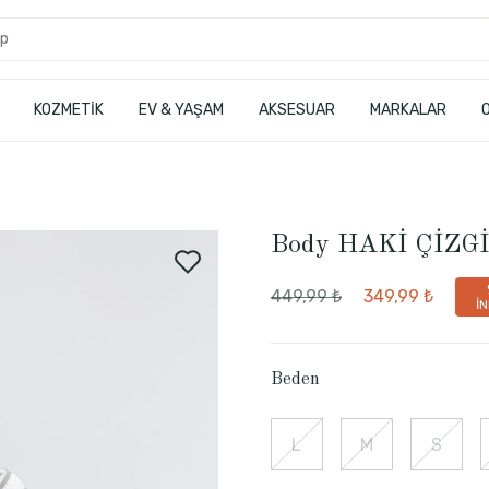
KOZMETİK
EV & YAŞAM
AKSESUAR
MARKALAR
Body HAKİ ÇİZGİ
449,99 ₺
349,99 ₺
İ
Beden
L
M
S