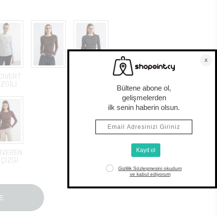
CİVERT
SİYAH
İZGİLİ
ÇİZGİLİ
HVEREN
 ÇİZGİ
E