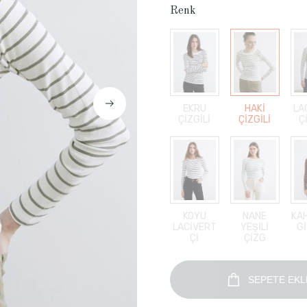
Renk
EKRU
HAKİ
LA
ÇİZGİLİ
ÇİZGİLİ
Ç
KOYU
NANE
KA
LACİVERT
YEŞİLİ
Gİ
Çİ
ÇİZG
SEPETE EKL