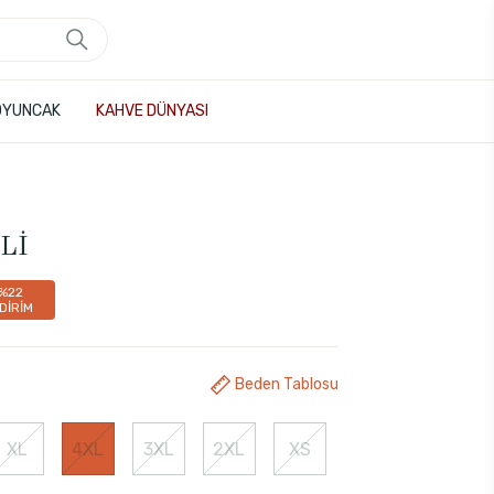
OYUNCAK
KAHVE DÜNYASI
Lİ
%22
NDİRİM
Beden Tablosu
XL
4XL
3XL
2XL
XS